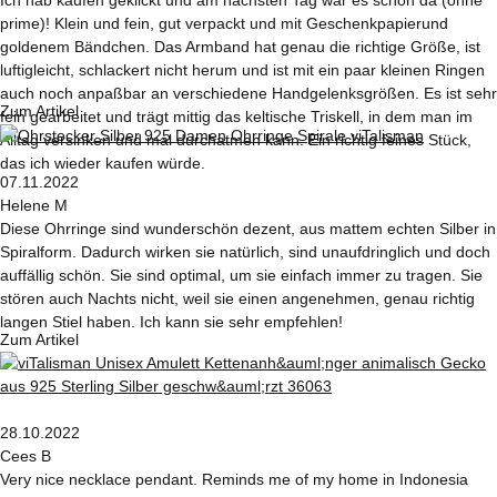
Ich hab kaufen geklickt und am nächsten Tag war es schon da (ohne
prime)! Klein und fein, gut verpackt und mit Geschenkpapierund
goldenem Bändchen. Das Armband hat genau die richtige Größe, ist
luftigleicht, schlackert nicht herum und ist mit ein paar kleinen Ringen
auch noch anpaßbar an verschiedene Handgelenksgrößen. Es ist sehr
Zum Artikel
fein gearbeitet und trägt mittig das keltische Triskell, in dem man im
Alltag versinken und mal durchatmen kann. Ein richtig feines Stück,
das ich wieder kaufen würde.
07.11.2022
Helene M
Diese Ohrringe sind wunderschön dezent, aus mattem echten Silber in
Spiralform. Dadurch wirken sie natürlich, sind unaufdringlich und doch
auffällig schön. Sie sind optimal, um sie einfach immer zu tragen. Sie
stören auch Nachts nicht, weil sie einen angenehmen, genau richtig
langen Stiel haben. Ich kann sie sehr empfehlen!
Zum Artikel
28.10.2022
Cees B
Very nice necklace pendant. Reminds me of my home in Indonesia