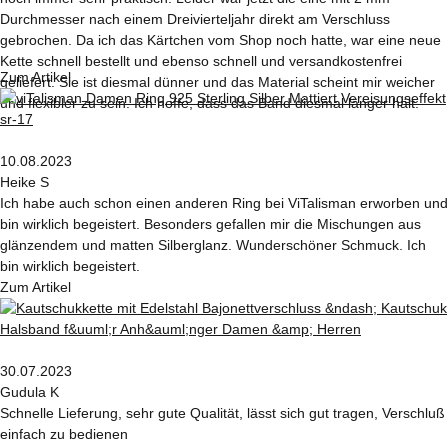
Durchmesser nach einem Dreivierteljahr direkt am Verschluss
gebrochen. Da ich das Kärtchen vom Shop noch hatte, war eine neue
Kette schnell bestellt und ebenso schnell und versandkostenfrei
Zum Artikel
geliefert. Sie ist diesmal dünner und das Material scheint mir weicher
und flexibler zu sein. Ich hoffe, dass das Band diesmal länger hält.
10.08.2023
Heike S
Ich habe auch schon einen anderen Ring bei ViTalisman erworben und
bin wirklich begeistert. Besonders gefallen mir die Mischungen aus
glänzendem und matten Silberglanz. Wunderschöner Schmuck. Ich
bin wirklich begeistert.
Zum Artikel
30.07.2023
Gudula K
Schnelle Lieferung, sehr gute Qualität, lässt sich gut tragen, Verschluß
einfach zu bedienen