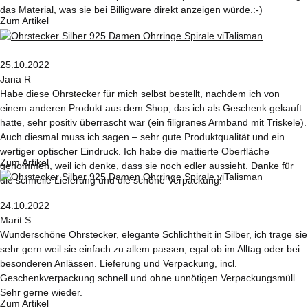
das Material, was sie bei Billigware direkt anzeigen würde.:-)
Zum Artikel
25.10.2022
Jana R
Habe diese Ohrstecker für mich selbst bestellt, nachdem ich von
einem anderen Produkt aus dem Shop, das ich als Geschenk gekauft
hatte, sehr positiv überrascht war (ein filigranes Armband mit Triskele).
Auch diesmal muss ich sagen – sehr gute Produktqualität und ein
wertiger optischer Eindruck. Ich habe die mattierte Oberfläche
Zum Artikel
genommen, weil ich denke, dass sie noch edler aussieht. Danke für
die schnelle Lieferung und die schöne Verpackung!
24.10.2022
Marit S
Wunderschöne Ohrstecker, elegante Schlichtheit in Silber, ich trage sie
sehr gern weil sie einfach zu allem passen, egal ob im Alltag oder bei
besonderen Anlässen. Lieferung und Verpackung, incl.
Geschenkverpackung schnell und ohne unnötigen Verpackungsmüll.
Sehr gerne wieder.
Zum Artikel