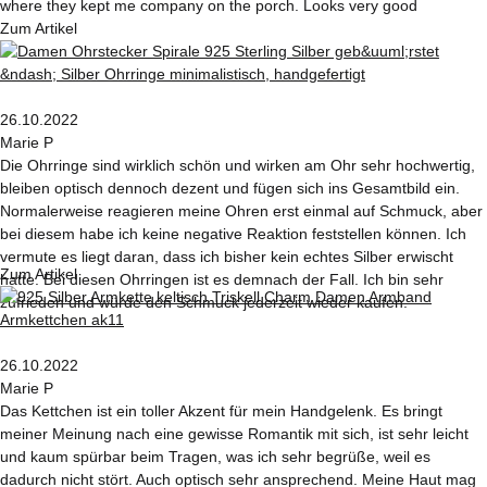
where they kept me company on the porch. Looks very good
Zum Artikel
26.10.2022
Marie P
Die Ohrringe sind wirklich schön und wirken am Ohr sehr hochwertig,
bleiben optisch dennoch dezent und fügen sich ins Gesamtbild ein.
Normalerweise reagieren meine Ohren erst einmal auf Schmuck, aber
bei diesem habe ich keine negative Reaktion feststellen können. Ich
vermute es liegt daran, dass ich bisher kein echtes Silber erwischt
Zum Artikel
hatte. Bei diesen Ohrringen ist es demnach der Fall. Ich bin sehr
zufrieden und würde den Schmuck jederzeit wieder kaufen.
26.10.2022
Marie P
Das Kettchen ist ein toller Akzent für mein Handgelenk. Es bringt
meiner Meinung nach eine gewisse Romantik mit sich, ist sehr leicht
und kaum spürbar beim Tragen, was ich sehr begrüße, weil es
dadurch nicht stört. Auch optisch sehr ansprechend. Meine Haut mag