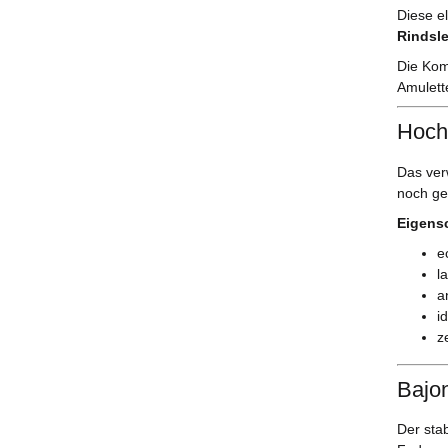
Diese e
Rindsl
Die Komb
Amulett
Hoch
Das ve
noch ge
Eigens
e
l
a
i
z
Bajon
Der sta