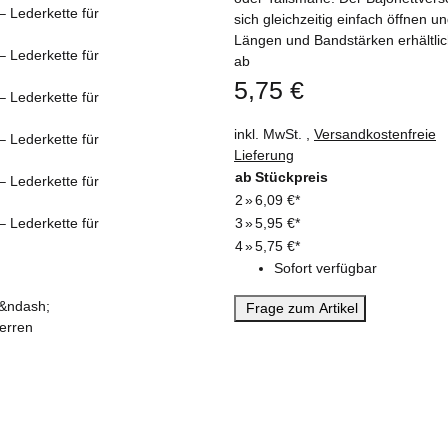
sich gleichzeitig einfach öffnen u
Längen und Bandstärken erhältlic
ab
5,75 €
inkl. MwSt. ,
Versandkostenfreie
Lieferung
ab
Stückpreis
2
»
6,09 €
*
3
»
5,95 €
*
4
»
5,75 €
*
Sofort verfügbar
Frage zum Artikel