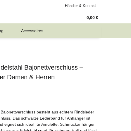
Händler & Kontakt
0,00 €
ng
Accessoires
delstahl Bajonettverschluss –
ger Damen & Herren
 Bajonettverschluss besteht aus echtem Rindsleder
chluss. Das schwarze Lederband für Anhänger ist
d eignet sich ideal für Amulette, Schmuckanhänger
hluss aus Edelstahl sorgt für sicheren Halt und lässt