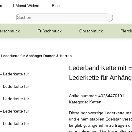
en
1 Monat Widerruf
Blog
erschmuck
Fußschmuck
Ohrschmuck
Pierci
 – Lederkette für Anhänger Damen & Herren
Lederband Kette mit E
Lederkette für Anhän
Artikelnummer:
40234470101
Kategorie:
Ketten
Diese hochwertige Lederkette mit
und einem stabilen Edelstahlvers
langlebig, angenehm zu tragen un
oder Talismane. Der Bajonettversc