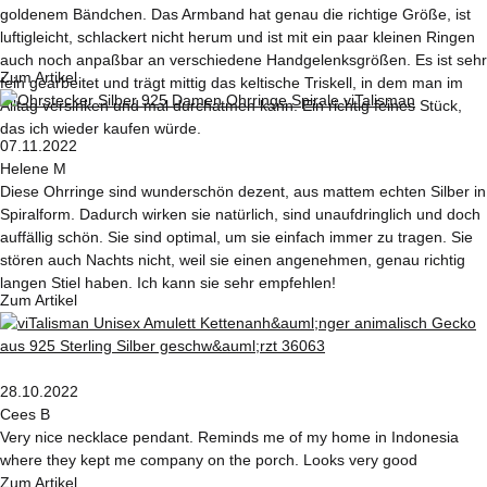
goldenem Bändchen. Das Armband hat genau die richtige Größe, ist
luftigleicht, schlackert nicht herum und ist mit ein paar kleinen Ringen
auch noch anpaßbar an verschiedene Handgelenksgrößen. Es ist sehr
Zum Artikel
fein gearbeitet und trägt mittig das keltische Triskell, in dem man im
Alltag versinken und mal durchatmen kann. Ein richtig feines Stück,
das ich wieder kaufen würde.
07.11.2022
Helene M
Diese Ohrringe sind wunderschön dezent, aus mattem echten Silber in
Spiralform. Dadurch wirken sie natürlich, sind unaufdringlich und doch
auffällig schön. Sie sind optimal, um sie einfach immer zu tragen. Sie
stören auch Nachts nicht, weil sie einen angenehmen, genau richtig
langen Stiel haben. Ich kann sie sehr empfehlen!
Zum Artikel
28.10.2022
Cees B
Very nice necklace pendant. Reminds me of my home in Indonesia
where they kept me company on the porch. Looks very good
Zum Artikel