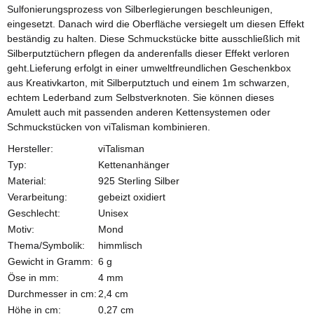
Sulfonierungsprozess von Silberlegierungen beschleunigen,
eingesetzt. Danach wird die Oberfläche versiegelt um diesen Effekt
beständig zu halten. Diese Schmuckstücke bitte ausschließlich mit
Silberputztüchern pflegen da anderenfalls dieser Effekt verloren
geht.Lieferung erfolgt in einer umweltfreundlichen Geschenkbox
aus Kreativkarton, mit Silberputztuch und einem 1m schwarzen,
echtem Lederband zum Selbstverknoten. Sie können dieses
Amulett auch mit passenden anderen Kettensystemen oder
Schmuckstücken von viTalisman kombinieren.
Hersteller:
viTalisman
Typ:
Kettenanhänger
Material:
925 Sterling Silber
Verarbeitung:
gebeizt oxidiert
Geschlecht:
Unisex
Motiv:
Mond
Thema/Symbolik:
himmlisch
Gewicht in Gramm:
6 g
Öse in mm:
4 mm
Durchmesser in cm:
2,4 cm
Höhe in cm:
0,27 cm