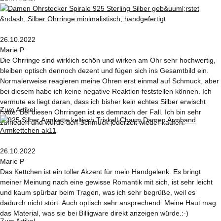
26.10.2022
Marie P
Die Ohrringe sind wirklich schön und wirken am Ohr sehr hochwertig,
bleiben optisch dennoch dezent und fügen sich ins Gesamtbild ein.
Normalerweise reagieren meine Ohren erst einmal auf Schmuck, aber
bei diesem habe ich keine negative Reaktion feststellen können. Ich
vermute es liegt daran, dass ich bisher kein echtes Silber erwischt
Zum Artikel
hatte. Bei diesen Ohrringen ist es demnach der Fall. Ich bin sehr
zufrieden und würde den Schmuck jederzeit wieder kaufen.
26.10.2022
Marie P
Das Kettchen ist ein toller Akzent für mein Handgelenk. Es bringt
meiner Meinung nach eine gewisse Romantik mit sich, ist sehr leicht
und kaum spürbar beim Tragen, was ich sehr begrüße, weil es
dadurch nicht stört. Auch optisch sehr ansprechend. Meine Haut mag
das Material, was sie bei Billigware direkt anzeigen würde.:-)