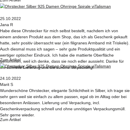
Zum Artikel
25.10.2022
Jana R
Habe diese Ohrstecker für mich selbst bestellt, nachdem ich von
einem anderen Produkt aus dem Shop, das ich als Geschenk gekauft
hatte, sehr positiv überrascht war (ein filigranes Armband mit Triskele).
Auch diesmal muss ich sagen – sehr gute Produktqualität und ein
wertiger optischer Eindruck. Ich habe die mattierte Oberfläche
Zum Artikel
genommen, weil ich denke, dass sie noch edler aussieht. Danke für
die schnelle Lieferung und die schöne Verpackung!
24.10.2022
Marit S
Wunderschöne Ohrstecker, elegante Schlichtheit in Silber, ich trage sie
sehr gern weil sie einfach zu allem passen, egal ob im Alltag oder bei
besonderen Anlässen. Lieferung und Verpackung, incl.
Geschenkverpackung schnell und ohne unnötigen Verpackungsmüll.
Sehr gerne wieder.
Zum Artikel