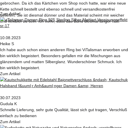
gebrochen. Da ich das Kärtchen vom Shop noch hatte, war eine neue
Kette schnell bestellt und ebenso schnell und versandkostenfrei
Zum Artikel
geliefert. Sie ist diesmal dünner und das Material scheint mir weicher
und flexibler zu sein. Ich hoffe, dass das Band diesmal länger hält.
10.08.2023
Heike S
Ich habe auch schon einen anderen Ring bei ViTalisman erworben und
bin wirklich begeistert. Besonders gefallen mir die Mischungen aus
glänzendem und matten Silberglanz. Wunderschöner Schmuck. Ich
bin wirklich begeistert.
Zum Artikel
30.07.2023
Gudula K
Schnelle Lieferung, sehr gute Qualität, lässt sich gut tragen, Verschluß
einfach zu bedienen
Zum Artikel