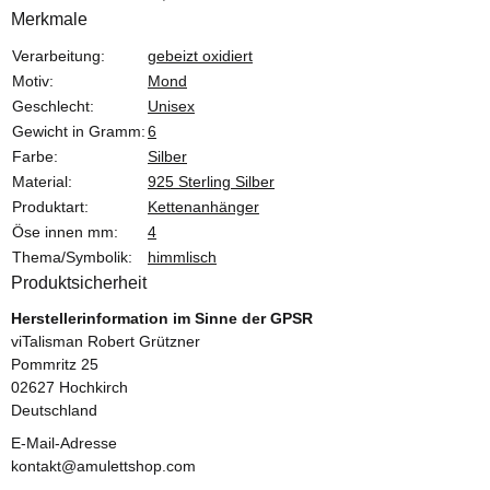
Merkmale
Produkteigenschaft
Wert
Verarbeitung:
gebeizt oxidiert
Motiv:
Mond
Geschlecht:
Unisex
Gewicht in Gramm:
6
Farbe:
Silber
Material:
925 Sterling Silber
Produktart:
Kettenanhänger
Öse innen mm:
4
Thema/Symbolik:
himmlisch
Produktsicherheit
Herstellerinformation im Sinne der GPSR
viTalisman Robert Grützner
Pommritz 25
02627 Hochkirch
Deutschland
E-Mail-Adresse
kontakt@amulettshop.com