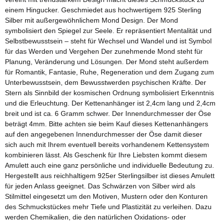
einem Hingucker. Geschmiedet aus hochwertigem 925 Sterling
Silber mit außergewöhnlichem Mond Design. Der Mond
symbolisiert den Spiegel zur Seele. Er repräsentiert Mentalität und
Selbstbewusstsein – steht für Wechsel und Wandel und ist Symbol
für das Werden und Vergehen Der zunehmende Mond steht für
Planung, Veränderung und Lösungen. Der Mond steht außerdem
für Romantik, Fantasie, Ruhe, Regeneration und dem Zugang zum
Unterbewusstsein, dem Bewusstwerden psychischen Kräfte. Der
Stern als Sinnbild der kosmischen Ordnung symbolisiert Erkenntnis
und die Erleuchtung. Der Kettenanhänger ist 2,4cm lang und 2,4cm
breit und ist ca. 6 Gramm schwer. Der Innendurchmesser der Öse
beträgt 4mm. Bitte achten sie beim Kauf dieses Kettenanhängers
auf den angegebenen Innendurchmesser der Öse damit dieser
sich auch mit Ihrem eventuell bereits vorhandenem Kettensystem
kombinieren lässt. Als Geschenk für Ihre Liebsten kommt diesem
Amulett auch eine ganz persönliche und individuelle Bedeutung zu.
Hergestellt aus reichhaltigem 925er Sterlingsilber ist dieses Amulett
für jeden Anlass geeignet. Das Schwärzen von Silber wird als
Stilmittel eingesetzt um den Motiven, Mustern oder den Konturen
des Schmuckstückes mehr Tiefe und Plastizität zu verleihen. Dazu
werden Chemikalien, die den natürlichen Oxidations- oder