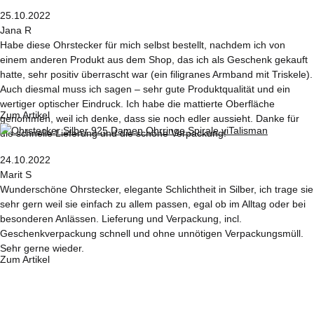
25.10.2022
Jana R
Habe diese Ohrstecker für mich selbst bestellt, nachdem ich von
einem anderen Produkt aus dem Shop, das ich als Geschenk gekauft
hatte, sehr positiv überrascht war (ein filigranes Armband mit Triskele).
Auch diesmal muss ich sagen – sehr gute Produktqualität und ein
wertiger optischer Eindruck. Ich habe die mattierte Oberfläche
Zum Artikel
genommen, weil ich denke, dass sie noch edler aussieht. Danke für
die schnelle Lieferung und die schöne Verpackung!
24.10.2022
Marit S
Wunderschöne Ohrstecker, elegante Schlichtheit in Silber, ich trage sie
sehr gern weil sie einfach zu allem passen, egal ob im Alltag oder bei
besonderen Anlässen. Lieferung und Verpackung, incl.
Geschenkverpackung schnell und ohne unnötigen Verpackungsmüll.
Sehr gerne wieder.
Zum Artikel