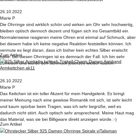
26.10.2022
Marie P
Die Ohrringe sind wirklich schön und wirken am Ohr sehr hochwertig,
bleiben optisch dennoch dezent und fügen sich ins Gesamtbild ein.
Normalerweise reagieren meine Ohren erst einmal auf Schmuck, aber
bei diesem habe ich keine negative Reaktion feststellen können. Ich
vermute es liegt daran, dass ich bisher kein echtes Silber erwischt
Zum Artikel
hatte. Bei diesen Ohrringen ist es demnach der Fall. Ich bin sehr
zufrieden und würde den Schmuck jederzeit wieder kaufen.
26.10.2022
Marie P
Das Kettchen ist ein toller Akzent für mein Handgelenk. Es bringt
meiner Meinung nach eine gewisse Romantik mit sich, ist sehr leicht
und kaum spürbar beim Tragen, was ich sehr begrüße, weil es
dadurch nicht stört. Auch optisch sehr ansprechend. Meine Haut mag
das Material, was sie bei Billigware direkt anzeigen würde.:-)
Zum Artikel