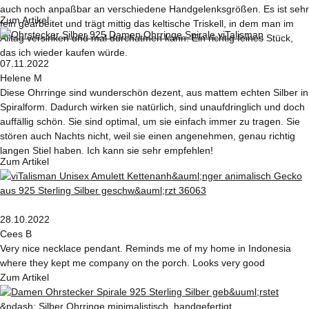
auch noch anpaßbar an verschiedene Handgelenksgrößen. Es ist sehr
Zum Artikel
fein gearbeitet und trägt mittig das keltische Triskell, in dem man im
Alltag versinken und mal durchatmen kann. Ein richtig feines Stück,
das ich wieder kaufen würde.
07.11.2022
Helene M
Diese Ohrringe sind wunderschön dezent, aus mattem echten Silber in
Spiralform. Dadurch wirken sie natürlich, sind unaufdringlich und doch
auffällig schön. Sie sind optimal, um sie einfach immer zu tragen. Sie
stören auch Nachts nicht, weil sie einen angenehmen, genau richtig
langen Stiel haben. Ich kann sie sehr empfehlen!
Zum Artikel
28.10.2022
Cees B
Very nice necklace pendant. Reminds me of my home in Indonesia
where they kept me company on the porch. Looks very good
Zum Artikel