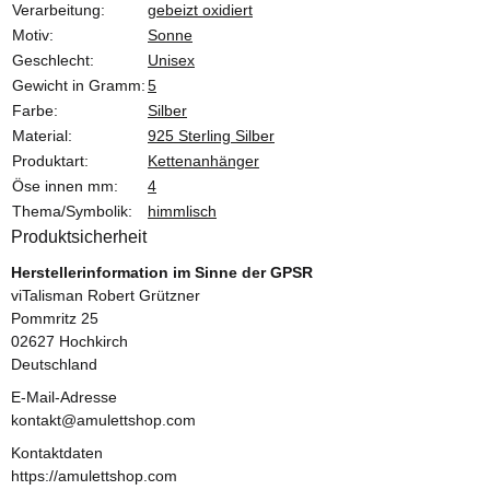
Produkteigenschaft
Wert
Verarbeitung:
gebeizt oxidiert
Motiv:
Sonne
Geschlecht:
Unisex
Gewicht in Gramm:
5
Farbe:
Silber
Material:
925 Sterling Silber
Produktart:
Kettenanhänger
Öse innen mm:
4
Thema/Symbolik:
himmlisch
Produktsicherheit
Herstellerinformation im Sinne der GPSR
viTalisman Robert Grützner
Pommritz 25
02627 Hochkirch
Deutschland
E-Mail-Adresse
kontakt@amulettshop.com
Kontaktdaten
https://amulettshop.com