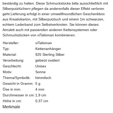
beständig zu halten. Diese Schmuckstücke bitte ausschließlich mit
Silberputztüchern pflegen da anderenfalls dieser Effekt verloren
geht.Lieferung erfolgt in einer umweltfreundlichen Geschenkbox
aus Kreativkarton, mit Silberputztuch und einem 1m schwarzen,
echtem Lederband zum Selbstverknoten. Sie können dieses
Amulett auch mit passenden anderen Kettensystemen oder
Schmuckstücken von viTalisman kombinieren.
Hersteller:
viTalisman
Typ:
Kettenanhänger
Material:
925 Sterling Silber
Verarbeitung:
gebeizt oxidiert
Geschlecht:
Unisex
Motiv:
Sonne
Thema/Symbolik:
himmlisch
Gewicht in Gramm:
5 g
Öse in mm:
4 mm
Durchmesser in cm:
1,9 cm
Höhe in cm:
0,37 cm
Merkmale