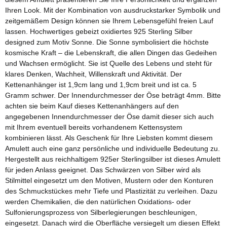
Ihren Look. Mit der Kombination von ausdruckstarker Symbolik und
zeitgemäßem Design können sie Ihrem Lebensgefühl freien Lauf
lassen. Hochwertiges gebeizt oxidiertes 925 Sterling Silber
designed zum Motiv Sonne. Die Sonne symbolisiert die höchste
kosmische Kraft – die Lebenskraft, die allen Dingen das Gedeihen
und Wachsen ermöglicht. Sie ist Quelle des Lebens und steht für
klares Denken, Wachheit, Willenskraft und Aktivität. Der
Kettenanhänger ist 1,9cm lang und 1,9cm breit und ist ca. 5
Gramm schwer. Der Innendurchmesser der Öse beträgt 4mm. Bitte
achten sie beim Kauf dieses Kettenanhängers auf den
angegebenen Innendurchmesser der Öse damit dieser sich auch
mit Ihrem eventuell bereits vorhandenem Kettensystem
kombinieren lässt. Als Geschenk für Ihre Liebsten kommt diesem
Amulett auch eine ganz persönliche und individuelle Bedeutung zu.
Hergestellt aus reichhaltigem 925er Sterlingsilber ist dieses Amulett
für jeden Anlass geeignet. Das Schwärzen von Silber wird als
Stilmittel eingesetzt um den Motiven, Mustern oder den Konturen
des Schmuckstückes mehr Tiefe und Plastizität zu verleihen. Dazu
werden Chemikalien, die den natürlichen Oxidations- oder
Sulfonierungsprozess von Silberlegierungen beschleunigen,
eingesetzt. Danach wird die Oberfläche versiegelt um diesen Effekt