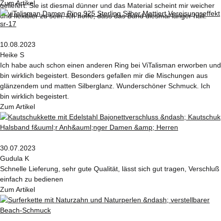
Zum Artikel
geliefert. Sie ist diesmal dünner und das Material scheint mir weicher
und flexibler zu sein. Ich hoffe, dass das Band diesmal länger hält.
10.08.2023
Heike S
Ich habe auch schon einen anderen Ring bei ViTalisman erworben und
bin wirklich begeistert. Besonders gefallen mir die Mischungen aus
glänzendem und matten Silberglanz. Wunderschöner Schmuck. Ich
bin wirklich begeistert.
Zum Artikel
30.07.2023
Gudula K
Schnelle Lieferung, sehr gute Qualität, lässt sich gut tragen, Verschluß
einfach zu bedienen
Zum Artikel