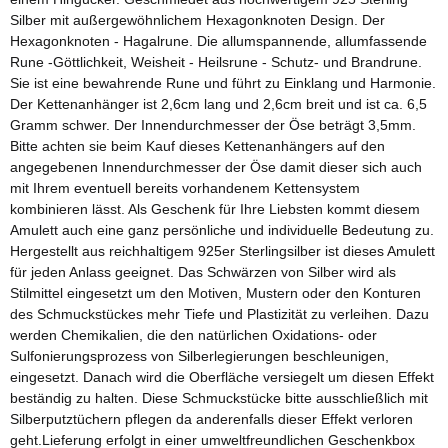
Silber mit außergewöhnlichem Hexagonknoten Design. Der
Hexagonknoten - Hagalrune. Die allumspannende, allumfassende
Rune -Göttlichkeit, Weisheit - Heilsrune - Schutz- und Brandrune.
Sie ist eine bewahrende Rune und führt zu Einklang und Harmonie.
Der Kettenanhänger ist 2,6cm lang und 2,6cm breit und ist ca. 6,5
Gramm schwer. Der Innendurchmesser der Öse beträgt 3,5mm.
Bitte achten sie beim Kauf dieses Kettenanhängers auf den
angegebenen Innendurchmesser der Öse damit dieser sich auch
mit Ihrem eventuell bereits vorhandenem Kettensystem
kombinieren lässt. Als Geschenk für Ihre Liebsten kommt diesem
Amulett auch eine ganz persönliche und individuelle Bedeutung zu.
Hergestellt aus reichhaltigem 925er Sterlingsilber ist dieses Amulett
für jeden Anlass geeignet. Das Schwärzen von Silber wird als
Stilmittel eingesetzt um den Motiven, Mustern oder den Konturen
des Schmuckstückes mehr Tiefe und Plastizität zu verleihen. Dazu
werden Chemikalien, die den natürlichen Oxidations- oder
Sulfonierungsprozess von Silberlegierungen beschleunigen,
eingesetzt. Danach wird die Oberfläche versiegelt um diesen Effekt
beständig zu halten. Diese Schmuckstücke bitte ausschließlich mit
Silberputztüchern pflegen da anderenfalls dieser Effekt verloren
geht.Lieferung erfolgt in einer umweltfreundlichen Geschenkbox