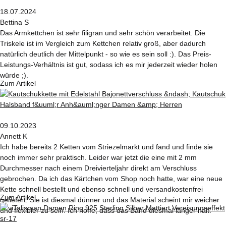
18.07.2024
Bettina S
Das Armkettchen ist sehr filigran und sehr schön verarbeitet. Die
Triskele ist im Vergleich zum Kettchen relativ groß, aber dadurch
natürlich deutlich der Mittelpunkt - so wie es sein soll :). Das Preis-
Leistungs-Verhältnis ist gut, sodass ich es mir jederzeit wieder holen
würde ;).
Zum Artikel
09.10.2023
Annett K
Ich habe bereits 2 Ketten vom Striezelmarkt und fand und finde sie
noch immer sehr praktisch. Leider war jetzt die eine mit 2 mm
Durchmesser nach einem Dreivierteljahr direkt am Verschluss
gebrochen. Da ich das Kärtchen vom Shop noch hatte, war eine neue
Kette schnell bestellt und ebenso schnell und versandkostenfrei
Zum Artikel
geliefert. Sie ist diesmal dünner und das Material scheint mir weicher
und flexibler zu sein. Ich hoffe, dass das Band diesmal länger hält.