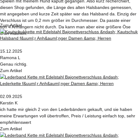
Spielen mit meinem Hund kaputt gegangen. Also kurz recherchiert,
diesen Shop gefunden, die Länge des alten Halsbandes gemessen,
mit angegeben und kurze Zeit später war das Halsband da. Einzig der
Verschluss ist um 0,2 mm größer im Durchmesser. Da passte einer
Zum Artikel
von 4 Anhängern nicht durch. Da kann man aber eine größere Öse
dran machen.
15.12.2025
Ramona L
Genau richtig.
Zum Artikel
02.09.2025
Kerstin K
ich hatte mir gleich 2 von den Lederbändern gekauft, und sie haben
meine Erwartungen voll übertroffen, Preis / Leistung einfach top, sehr
empfehlenswert
Zum Artikel