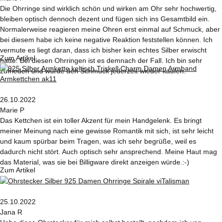
Die Ohrringe sind wirklich schön und wirken am Ohr sehr hochwertig,
bleiben optisch dennoch dezent und fügen sich ins Gesamtbild ein.
Normalerweise reagieren meine Ohren erst einmal auf Schmuck, aber
bei diesem habe ich keine negative Reaktion feststellen können. Ich
vermute es liegt daran, dass ich bisher kein echtes Silber erwischt
Zum Artikel
hatte. Bei diesen Ohrringen ist es demnach der Fall. Ich bin sehr
zufrieden und würde den Schmuck jederzeit wieder kaufen.
26.10.2022
Marie P
Das Kettchen ist ein toller Akzent für mein Handgelenk. Es bringt
meiner Meinung nach eine gewisse Romantik mit sich, ist sehr leicht
und kaum spürbar beim Tragen, was ich sehr begrüße, weil es
dadurch nicht stört. Auch optisch sehr ansprechend. Meine Haut mag
das Material, was sie bei Billigware direkt anzeigen würde.:-)
Zum Artikel
25.10.2022
Jana R