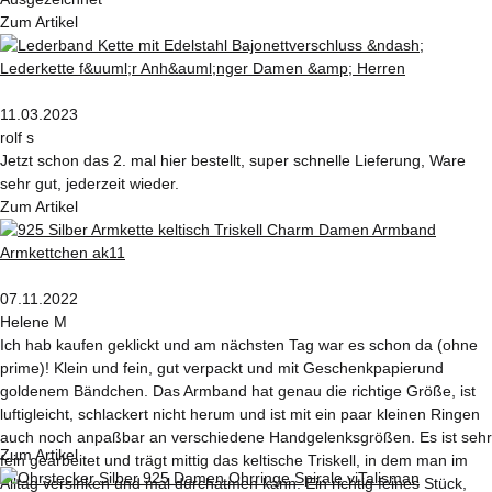
Zum Artikel
11.03.2023
rolf s
Jetzt schon das 2. mal hier bestellt, super schnelle Lieferung, Ware
sehr gut, jederzeit wieder.
Zum Artikel
07.11.2022
Helene M
Ich hab kaufen geklickt und am nächsten Tag war es schon da (ohne
prime)! Klein und fein, gut verpackt und mit Geschenkpapierund
goldenem Bändchen. Das Armband hat genau die richtige Größe, ist
luftigleicht, schlackert nicht herum und ist mit ein paar kleinen Ringen
auch noch anpaßbar an verschiedene Handgelenksgrößen. Es ist sehr
Zum Artikel
fein gearbeitet und trägt mittig das keltische Triskell, in dem man im
Alltag versinken und mal durchatmen kann. Ein richtig feines Stück,