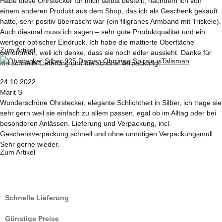
Habe diese Ohrstecker für mich selbst bestellt, nachdem ich von
einem anderen Produkt aus dem Shop, das ich als Geschenk gekauft
hatte, sehr positiv überrascht war (ein filigranes Armband mit Triskele).
Auch diesmal muss ich sagen – sehr gute Produktqualität und ein
wertiger optischer Eindruck. Ich habe die mattierte Oberfläche
Zum Artikel
genommen, weil ich denke, dass sie noch edler aussieht. Danke für
die schnelle Lieferung und die schöne Verpackung!
24.10.2022
Marit S
Wunderschöne Ohrstecker, elegante Schlichtheit in Silber, ich trage sie
sehr gern weil sie einfach zu allem passen, egal ob im Alltag oder bei
besonderen Anlässen. Lieferung und Verpackung, incl.
Geschenkverpackung schnell und ohne unnötigen Verpackungsmüll.
Sehr gerne wieder.
Zum Artikel
Schnelle Lieferung
Günstige Preise