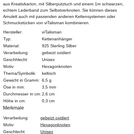
aus Kreativkarton, mit Silberputztuch und einem 1m schwarzen,
echtem Lederband zum Selbstverknoten. Sie können dieses
Amulett auch mit passenden anderen Kettensystemen oder
Schmuckstücken von viTalisman kombinieren.
Hersteller:
viTalisman
Typ:
Kettenanhänger
Material:
925 Sterling Silber
Verarbeitung:
gebeizt oxidiert
Geschhlecht:
Unisex
Motiv:
Hexagonknoten
Thema/Symbolik:
keltisch
Gewicht in Gramm:
6,5 g
Öse in mm:
3,5 mm
Durchmesser in cm:
2,6 cm
Höhe in cm:
0,3 cm
Merkmale
Produkteigenschaft
Wert
Verarbeitung:
gebeizt oxidiert
Motiv:
Hexagonknoten
Geschlecht:
Unisex