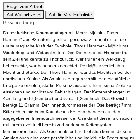
Frage zum Artikel
Auf Wunschzettel
Auf die Vergleichsliste
Beschreibung
Dieser keltische Kettenanhänger mit Motiv "Mjölnir - Thors
Hammer" aus 925 Sterling Silber, geschwärzt, orientiert an die
uralte magische Kraft der Symbole. Thors Hammer - Mjölnir mit
Widderkopf und Wotansknoten. Des Donnergottes Hammer traf
sein Ziel und kehrte zu Thor zurück. Wer früher ein Werkzeug
beherrschte, war besonders geachtet. Der Mjölnir verlieh ihm
Macht und Stärke. Der Thors Hammer war das Machtsymbol der
nordischen Könige. Als Amulett getragen verhilft er geschäftliche
Erfolge zu erzielen, starke Präsenz auszustrahlen, seine Ziele zu
erreichen und schützt vor Fehlschlägen. Der Kettenanhänger ist
4cm lang und 3,5cm breit und ist ca. 1,2cm hoch. Das Gewicht
beträgt 11 Gramm. Der Innendurchmesser der Öse beträgt 7mm.
Bitte achten sie beim Kauf dieses Kettenanhängers auf den
angegebenen Innendurchmesser der Öse damit dieser sich auch
mit Ihrem eventuell bereits vorhandenem Kettensystem
kombinieren lässt. Als Geschenk für Ihre Liebsten kommt diesem
Amulett auch eine ganz persönliche und individuelle Bedeutung zu.