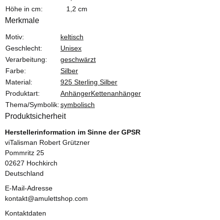
Höhe in cm:
1,2 cm
Merkmale
Produkteigenschaft
Wert
Motiv:
keltisch
Geschlecht:
Unisex
Verarbeitung:
geschwärzt
Farbe:
Silber
Material:
925 Sterling Silber
Produktart:
Anhänger
Kettenanhänger
Thema/Symbolik:
symbolisch
Produktsicherheit
Herstellerinformation im Sinne der GPSR
viTalisman Robert Grützner
Pommritz 25
02627 Hochkirch
Deutschland
E-Mail-Adresse
kontakt@amulettshop.com
Kontaktdaten