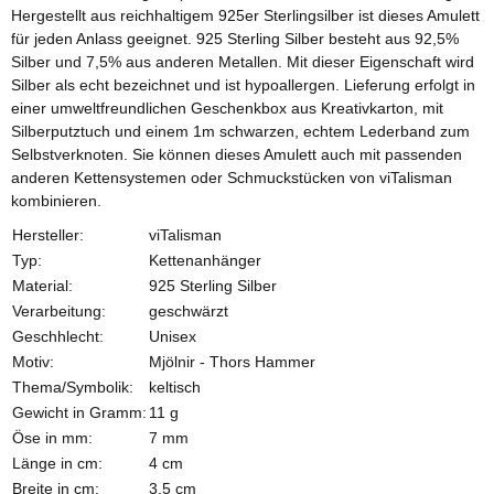
Hergestellt aus reichhaltigem 925er Sterlingsilber ist dieses Amulett
für jeden Anlass geeignet. 925 Sterling Silber besteht aus 92,5%
Silber und 7,5% aus anderen Metallen. Mit dieser Eigenschaft wird
Silber als echt bezeichnet und ist hypoallergen. Lieferung erfolgt in
einer umweltfreundlichen Geschenkbox aus Kreativkarton, mit
Silberputztuch und einem 1m schwarzen, echtem Lederband zum
Selbstverknoten. Sie können dieses Amulett auch mit passenden
anderen Kettensystemen oder Schmuckstücken von viTalisman
kombinieren.
Hersteller:
viTalisman
Typ:
Kettenanhänger
Material:
925 Sterling Silber
Verarbeitung:
geschwärzt
Geschhlecht:
Unisex
Motiv:
Mjölnir - Thors Hammer
Thema/Symbolik:
keltisch
Gewicht in Gramm:
11 g
Öse in mm:
7 mm
Länge in cm:
4 cm
Breite in cm:
3,5 cm