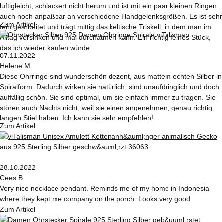
luftigleicht, schlackert nicht herum und ist mit ein paar kleinen Ringen
auch noch anpaßbar an verschiedene Handgelenksgrößen. Es ist sehr
Zum Artikel
fein gearbeitet und trägt mittig das keltische Triskell, in dem man im
Alltag versinken und mal durchatmen kann. Ein richtig feines Stück,
das ich wieder kaufen würde.
07.11.2022
Helene M
Diese Ohrringe sind wunderschön dezent, aus mattem echten Silber in
Spiralform. Dadurch wirken sie natürlich, sind unaufdringlich und doch
auffällig schön. Sie sind optimal, um sie einfach immer zu tragen. Sie
stören auch Nachts nicht, weil sie einen angenehmen, genau richtig
langen Stiel haben. Ich kann sie sehr empfehlen!
Zum Artikel
28.10.2022
Cees B
Very nice necklace pendant. Reminds me of my home in Indonesia
where they kept me company on the porch. Looks very good
Zum Artikel