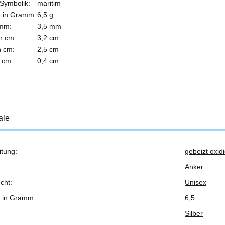
Symbolik:
maritim
t in Gramm:
6,5 g
 mm:
3,5 mm
n cm:
3,2 cm
n cm:
2,5 cm
 cm:
0,4 cm
ale
itung:
gebeizt oxidi
ukteigenschaft
Anker
cht:
Unisex
 in Gramm:
6,5
Silber