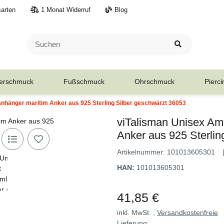
arten
1 Monat Widerruf
Blog
erschmuck
Fußschmuck
Ohrschmuck
Pierci
nhänger maritim Anker aus 925 Sterling Silber geschwärzt 36053
viTalisman Unisex Am
Anker aus 925 Sterlin
Artikelnummer:
101013605301
HAN:
101013605301
41,85 €
inkl. MwSt. ,
Versandkostenfreie
Lieferung