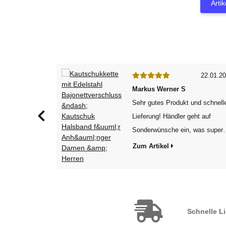
Arti
24.10.2022
22.01.2
Markus Werner S
 elegante
Sehr gutes Produkt und schnell
trage sie sehr
Lieferung! Händler geht auf
llem passen,
Sonderwünsche ein, was super
 besonderen
ist. Vielen Dank, gerne wieder..
Zum Artikel
erpackung,
MS
 schnell und
gsmüll. Sehr
Schnelle L