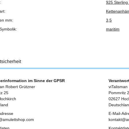
:
925 Sterling 
rt:
Kettenanhä
nen mm:
3,5
Symbolik:
maritim
tsicherheit
lerinformation im Sinne der GPSR
Verantwor
man Robert Grützner
viTalisman
z 25
Pommritz 
ochkirch
02627 Hoch
land
Deutschla
Adresse
E-Mail-Adr
t@amulettshop.com
kontakt@a
daten
Kontaktdat