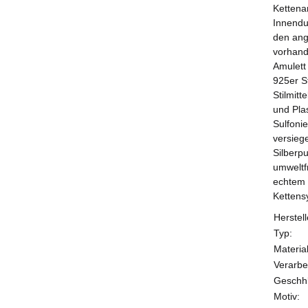
Kettena
Innendu
den ang
vorhand
Amulett
925er St
Stilmit
und Pla
Sulfoni
versieg
Silberpu
umweltf
echtem 
Kettens
Herstell
Typ:
Material
Verarbe
Geschhl
Motiv: