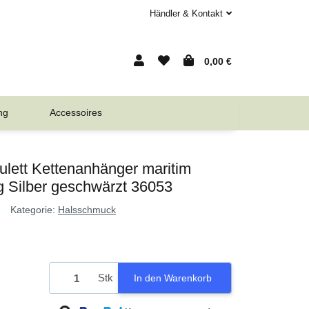
Händler & Kontakt
0,00 €
ng
Accessoires
ulett Kettenanhänger maritim
g Silber geschwärzt 36053
Kategorie:
Halsschmuck
Stk
In den Warenkorb
Loading...