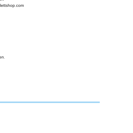
ulettshop.com
en.