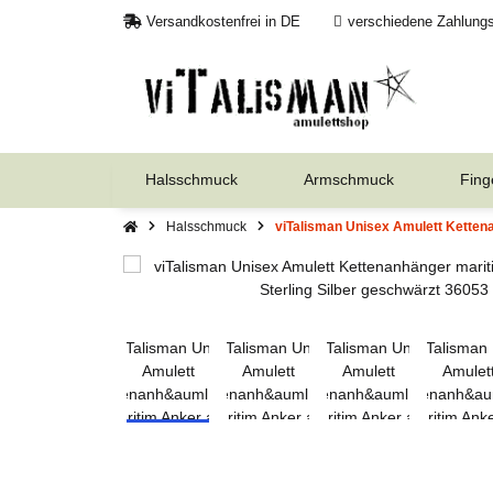
Versandkostenfrei in DE
verschiedene Zahlungs
Halsschmuck
Armschmuck
Fing
Halsschmuck
viTalisman Unisex Amulett Kettena