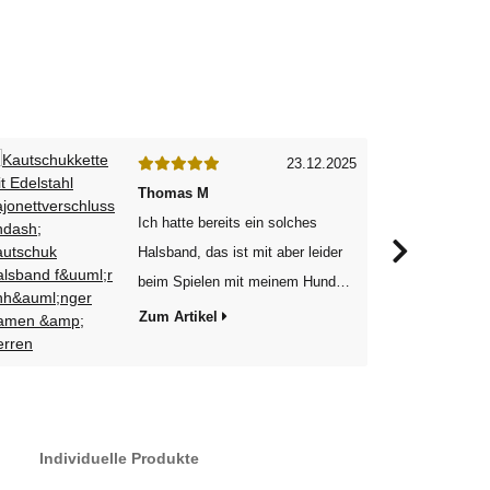
23.12.2025
Thomas M
Ich hatte bereits ein solches
Halsband, das ist mit aber leider
beim Spielen mit meinem Hund
kaputt gegangen. Also kurz
Zum Artikel
recherchiert, diesen Shop
gefunden, die Länge des alten
Halsbandes gemessen, mit
angegeben und kurze Zeit später
Individuelle Produkte
war das Halsband da. Einzig der
Verschluss ist um 0,2 mm größer