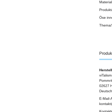
Material
Produkta
Öse in
Thema/
Produk
Herstel
viTalis
Pommrit
02627 H
Deutsch
E-Mail-
kontak
Kontakt