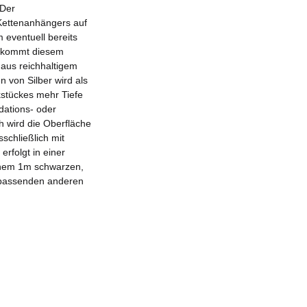
 Der
Kettenanhängers auf
eventuell bereits
n kommt diesem
 aus reichhaltigem
n von Silber wird als
kstückes mehr Tiefe
dations- oder
h wird die Oberfläche
schließlich mit
erfolgt in einer
einem 1m schwarzen,
 passenden anderen