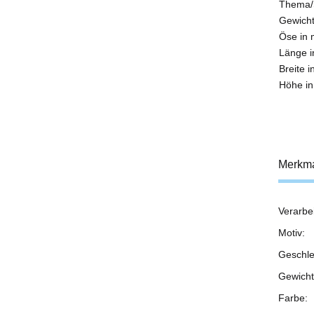
Thema/
Gewich
Öse in
Länge i
Breite i
Höhe in
Merkm
Verarbe
Prod
Wert
Motiv:
Geschle
Gewicht
Farbe: