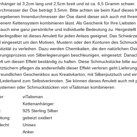
nhänger ist 3,2cm lang und 2,5cm breit und ist ca. 6,5 Gramm schwer.
rchmesser der Öse beträgt 3,5mm. Bitte achten sie beim Kauf dieses 
egebenen Innendurchmesser der Öse damit dieser sich auch mit Ihrem 
enem Kettensystem kombinieren lässt. Als Geschenk für Ihre Liebste
 auch eine ganz persönliche und individuelle Bedeutung zu. Hergestellt
erlingsilber ist dieses Amulett für jeden Anlass geeignet. Das Schwärze
tel eingesetzt um den Motiven, Mustern oder den Konturen des Schmuc
stizität zu verleihen. Dazu werden Chemikalien, die den natürlichen Oxi
erungsprozess von Silberlegierungen beschleunigen, eingesetzt. Danac
elt um diesen Effekt beständig zu halten. Diese Schmuckstücke bitte aus
tztüchern pflegen da anderenfalls dieser Effekt verloren geht.Lieferung 
reundlichen Geschenkbox aus Kreativkarton, mit Silberputztuch und 
Lederband zum Selbstverknoten. Sie können dieses Amulett auch mit
ystemen oder Schmuckstücken von viTalisman kombinieren.
er:
viTalisman
Kettenanhänger
:
925 Sterling Silber
itung:
gebeizt oxidiert
echt:
Unisex
Anker