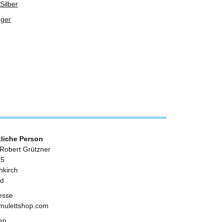
Silber
nger
tliche Person
 Robert Grützner
25
kirch
nd
esse
mulettshop.com
en