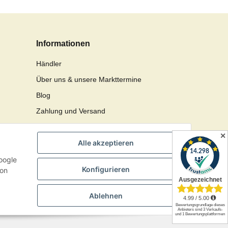
im Durchmesser. Da passte einer
von 4 Anhängern nicht durch. Da
kann man aber eine größere Öse
Informationen
dran machen.
Händler
Über uns & unsere Markttermine
Blog
Zahlung und Versand
Newsletter
✕
Alle akzeptieren
oogle
Konfigurieren
con
Ablehnen