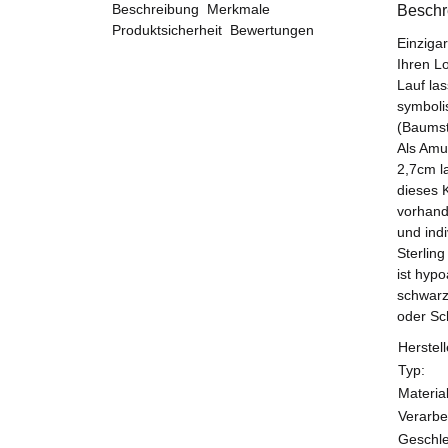
Beschreibung
Merkmale
Beschr
Produktsicherheit
Bewertungen
Einziga
Ihren L
Lauf la
symboli
(Baumst
Als Amu
2,7cm l
dieses 
vorhand
und indi
Sterling
ist hyp
schwarz
oder Sc
Herstell
Typ:
Material
Verarbe
Geschle