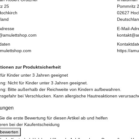
z 25
Pommritz 
ochkirch
02627 Hoch
land
Deutschla
Adresse
E-Mail-Adr
t@amulettshop.com
kontakt@a
daten
Kontaktdat
/amulettshop.com
https://am
tionen zur Produktsicherheit
ng: Nicht für Kinder unter 3 Jahren geeignet.
ng: Bitte außerhalb der Reichweite von Kindern aufbewahren.
sgefahr bei Verschlucken. Kann allergische Hautreaktionen verursach
tungen
ie die erste Bewertung für diesen Artikel ab und helfen
eren bei der Kaufentscheidung
l bewerten