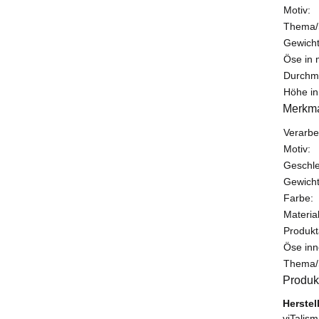
Motiv:
Thema/
Gewich
Öse in
Durchme
Höhe in
Merkm
Produk
Wert
Verarbe
Motiv:
Geschle
Gewich
Farbe:
Material
Produkt
Öse in
Thema/
Produk
Herstel
viTalis