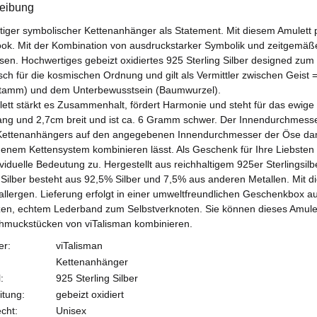
eibung
rtiger symbolischer Kettenanhänger als Statement. Mit diesem Amulett 
ook. Mit der Kombination von ausdruckstarker Symbolik und zeitgemäß
ssen. Hochwertiges gebeizt oxidiertes 925 Sterling Silber designed 
sch für die kosmischen Ordnung und gilt als Vermittler zwischen Geis
amm) und dem Unterbewusstsein (Baumwurzel).
lett stärkt es Zusammenhalt, fördert Harmonie und steht für das ewig
ang und 2,7cm breit und ist ca. 6 Gramm schwer. Der Innendurchmesse
Kettenanhängers auf den angegebenen Innendurchmesser der Öse damit 
enem Kettensystem kombinieren lässt. Als Geschenk für Ihre Liebsten
viduelle Bedeutung zu. Hergestellt aus reichhaltigem 925er Sterlingsilb
 Silber besteht aus 92,5% Silber und 7,5% aus anderen Metallen. Mit di
oallergen. Lieferung erfolgt in einer umweltfreundlichen Geschenkbox a
en, echtem Lederband zum Selbstverknoten. Sie können dieses Amule
hmuckstücken von viTalisman kombinieren.
er:
viTalisman
Kettenanhänger
:
925 Sterling Silber
itung:
gebeizt oxidiert
cht:
Unisex