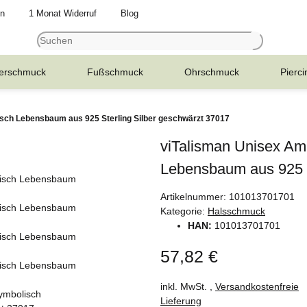
en
1 Monat Widerruf
Blog
erschmuck
Fußschmuck
Ohrschmuck
Pierci
sch Lebensbaum aus 925 Sterling Silber geschwärzt 37017
viTalisman Unisex Am
Lebensbaum aus 925 S
Artikelnummer:
101013701701
Kategorie:
Halsschmuck
HAN:
101013701701
57,82 €
inkl. MwSt. ,
Versandkostenfreie
Lieferung