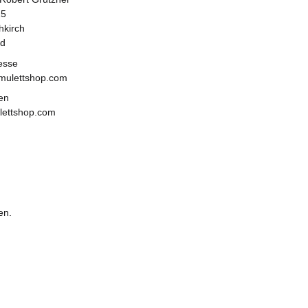
25
kirch
nd
esse
mulettshop.com
en
ulettshop.com
en.