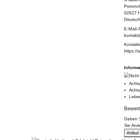
Pommrit
02627 H
Deutsch
E-Mail-
kontak
Kontakt
https:/
Informa
Achtu
Achtu
Leben
Bewer
Geben S
Sie And
Artike