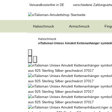
Versandkostenfrei in DE
verschiedene Zahlungsart
Halsschmuck
Armschmuck
Fing
Halsschmuck
viTalisman Unisex Amulett Kettenanhänger symboli