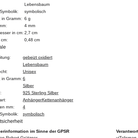
Lebensbaum
Symbolik:
symbolisch
t in Gramm:
6 g
 mm:
4 mm
sser in cm:
2,7 cm
 cm:
0,48 cm
ale
teigenschaft
itung:
gebeizt oxidiert
Lebensbaum
cht:
Unisex
t in Gramm:
6
Silber
:
925 Sterling Silber
art:
Anhänger
Kettenanhänger
nen mm:
4
Symbolik:
symbolisch
tsicherheit
lerinformation im Sinne der GPSR
Verantwor
man Robert Grützner
viTalisman