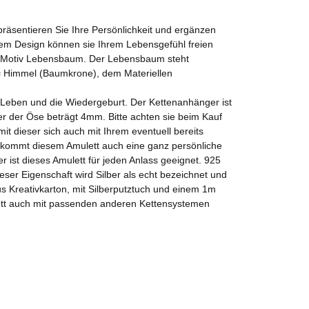
präsentieren Sie Ihre Persönlichkeit und ergänzen
em Design können sie Ihrem Lebensgefühl freien
zum Motiv Lebensbaum. Der Lebensbaum steht
t = Himmel (Baumkrone), dem Materiellen
e Leben und die Wiedergeburt. Der Kettenanhänger ist
r der Öse beträgt 4mm. Bitte achten sie beim Kauf
dieser sich auch mit Ihrem eventuell bereits
 kommt diesem Amulett auch eine ganz persönliche
er ist dieses Amulett für jeden Anlass geeignet. 925
eser Eigenschaft wird Silber als echt bezeichnet und
us Kreativkarton, mit Silberputztuch und einem 1m
tt auch mit passenden anderen Kettensystemen