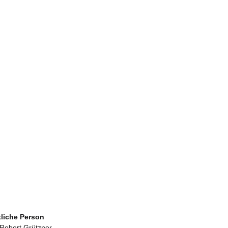
tliche Person
 Robert Grützner