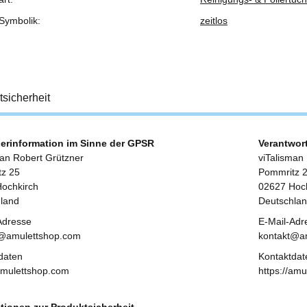
Symbolik:
zeitlos
tsicherheit
lerinformation im Sinne der GPSR
Verantwor
man Robert Grützner
viTalisman
z 25
Pommritz 
ochkirch
02627 Hoch
land
Deutschla
Adresse
E-Mail-Adr
t@amulettshop.com
kontakt@a
daten
Kontaktdat
/amulettshop.com
https://am
tionen zur Produktsicherheit