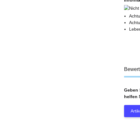
Achtu
Achtu
Leben
Bewer
Geben S
helfen 
Arti