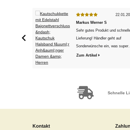
24.10.2022
22.01.2
Markus Werner S
 elegante
Sehr gutes Produkt und schnell
trage sie sehr
Lieferung! Händler geht auf
llem passen,
Sonderwünsche ein, was super
 besonderen
ist. Vielen Dank, gerne wieder..
Zum Artikel
erpackung,
MS
 schnell und
gsmüll. Sehr
Schnelle L
Kontakt
Zahlun