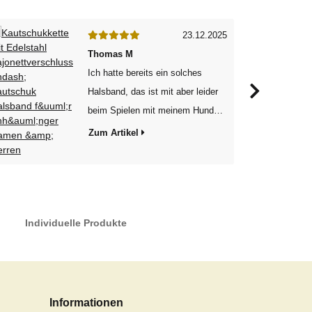
23.12.2025
Thomas M
Ich hatte bereits ein solches
Halsband, das ist mit aber leider
beim Spielen mit meinem Hund
kaputt gegangen. Also kurz
Zum Artikel
recherchiert, diesen Shop
gefunden, die Länge des alten
Halsbandes gemessen, mit
angegeben und kurze Zeit später
Individuelle Produkte
war das Halsband da. Einzig der
Verschluss ist um 0,2 mm größer
im Durchmesser. Da passte einer
von 4 Anhängern nicht durch. Da
kann man aber eine größere Öse
Informationen