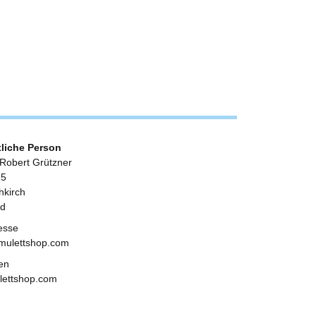
tliche Person
 Robert Grützner
25
kirch
nd
esse
mulettshop.com
en
ulettshop.com