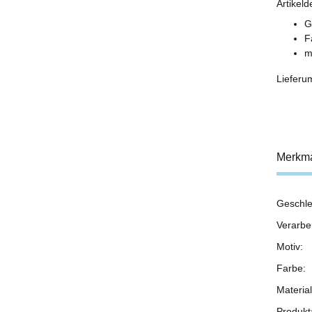
Artikeld
G
F
m
Lieferu
Merkm
Geschle
Prod
Wert
Verarbe
Motiv:
Farbe:
Material
Produkta