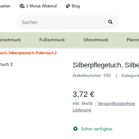
sarten
1 Monat Widerruf
Blog
erschmuck
Fußschmuck
Ohrschmuck
Pierci
tuch, Silberputztuch, Poliertuch 2
Silberpflegetuch, Silb
Artikelnummer:
592
Kategori
3,72 €
inkl. MwSt. ,
Versandkostenfreie
Lieferung
Sofort verfügbar