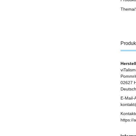
Thema/
Produk
Herstel
viTalis
Pommrit
02627 H
Deutsch
E-Mail-
kontak
Kontakt
https:/
Informa