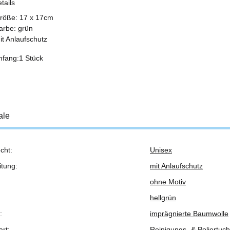
etails
röße: 17 x 17cm
arbe: grün
it Anlaufschutz
mfang:1 Stück
ale
cht:
Unisex
ukteigenschaft
itung:
mit Anlaufschutz
ohne Motiv
hellgrün
:
imprägnierte Baumwolle
rt:
Reinigungs- & Poliertuch