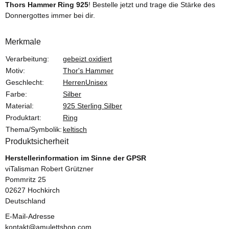
Thors Hammer Ring 925
! Bestelle jetzt und trage die Stärke des
Donnergottes immer bei dir.
Merkmale
Produkteigenschaft
Wert
Verarbeitung:
gebeizt oxidiert
Motiv:
Thor's Hammer
Geschlecht:
Herren
Unisex
Farbe:
Silber
Material:
925 Sterling Silber
Produktart:
Ring
Thema/Symbolik:
keltisch
Produktsicherheit
Herstellerinformation im Sinne der GPSR
viTalisman Robert Grützner
Pommritz 25
02627 Hochkirch
Deutschland
E-Mail-Adresse
kontakt@amulettshop.com