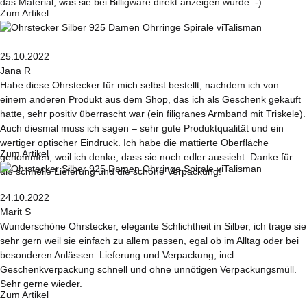
das Material, was sie bei Billigware direkt anzeigen würde.:-)
Zum Artikel
25.10.2022
Jana R
Habe diese Ohrstecker für mich selbst bestellt, nachdem ich von
einem anderen Produkt aus dem Shop, das ich als Geschenk gekauft
hatte, sehr positiv überrascht war (ein filigranes Armband mit Triskele).
Auch diesmal muss ich sagen – sehr gute Produktqualität und ein
wertiger optischer Eindruck. Ich habe die mattierte Oberfläche
Zum Artikel
genommen, weil ich denke, dass sie noch edler aussieht. Danke für
die schnelle Lieferung und die schöne Verpackung!
24.10.2022
Marit S
Wunderschöne Ohrstecker, elegante Schlichtheit in Silber, ich trage sie
sehr gern weil sie einfach zu allem passen, egal ob im Alltag oder bei
besonderen Anlässen. Lieferung und Verpackung, incl.
Geschenkverpackung schnell und ohne unnötigen Verpackungsmüll.
Sehr gerne wieder.
Zum Artikel