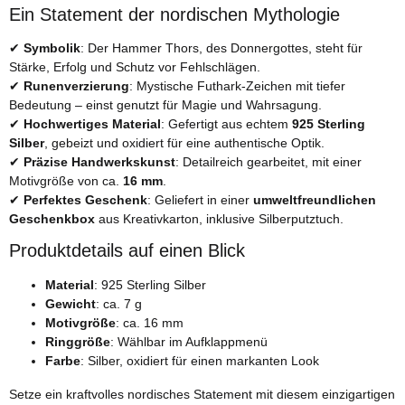
Ein Statement der nordischen Mythologie
✔
Symbolik
: Der Hammer Thors, des Donnergottes, steht für
Stärke, Erfolg und Schutz vor Fehlschlägen.
✔
Runenverzierung
: Mystische Futhark-Zeichen mit tiefer
Bedeutung – einst genutzt für Magie und Wahrsagung.
✔
Hochwertiges Material
: Gefertigt aus echtem
925 Sterling
Silber
, gebeizt und oxidiert für eine authentische Optik.
✔
Präzise Handwerkskunst
: Detailreich gearbeitet, mit einer
Motivgröße von ca.
16 mm
.
✔
Perfektes Geschenk
: Geliefert in einer
umweltfreundlichen
Geschenkbox
aus Kreativkarton, inklusive Silberputztuch.
Produktdetails auf einen Blick
Material
: 925 Sterling Silber
Gewicht
: ca. 7 g
Motivgröße
: ca. 16 mm
Ringgröße
: Wählbar im Aufklappmenü
Farbe
: Silber, oxidiert für einen markanten Look
Setze ein kraftvolles nordisches Statement mit diesem einzigartigen