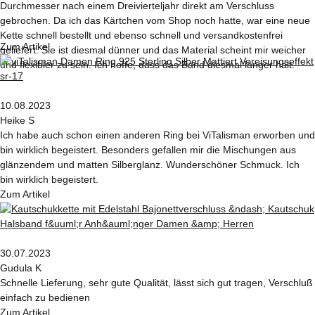
Durchmesser nach einem Dreivierteljahr direkt am Verschluss
gebrochen. Da ich das Kärtchen vom Shop noch hatte, war eine neue
Kette schnell bestellt und ebenso schnell und versandkostenfrei
Zum Artikel
geliefert. Sie ist diesmal dünner und das Material scheint mir weicher
und flexibler zu sein. Ich hoffe, dass das Band diesmal länger hält.
10.08.2023
Heike S
Ich habe auch schon einen anderen Ring bei ViTalisman erworben und
bin wirklich begeistert. Besonders gefallen mir die Mischungen aus
glänzendem und matten Silberglanz. Wunderschöner Schmuck. Ich
bin wirklich begeistert.
Zum Artikel
30.07.2023
Gudula K
Schnelle Lieferung, sehr gute Qualität, lässt sich gut tragen, Verschluß
einfach zu bedienen
Zum Artikel