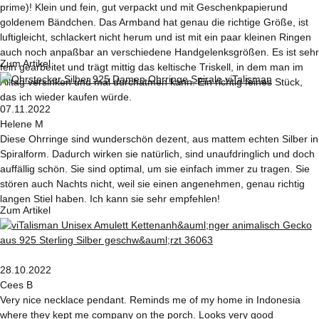
prime)! Klein und fein, gut verpackt und mit Geschenkpapierund
goldenem Bändchen. Das Armband hat genau die richtige Größe, ist
luftigleicht, schlackert nicht herum und ist mit ein paar kleinen Ringen
auch noch anpaßbar an verschiedene Handgelenksgrößen. Es ist sehr
Zum Artikel
fein gearbeitet und trägt mittig das keltische Triskell, in dem man im
Alltag versinken und mal durchatmen kann. Ein richtig feines Stück,
das ich wieder kaufen würde.
07.11.2022
Helene M
Diese Ohrringe sind wunderschön dezent, aus mattem echten Silber in
Spiralform. Dadurch wirken sie natürlich, sind unaufdringlich und doch
auffällig schön. Sie sind optimal, um sie einfach immer zu tragen. Sie
stören auch Nachts nicht, weil sie einen angenehmen, genau richtig
langen Stiel haben. Ich kann sie sehr empfehlen!
Zum Artikel
28.10.2022
Cees B
Very nice necklace pendant. Reminds me of my home in Indonesia
where they kept me company on the porch. Looks very good