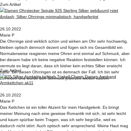
Zum Artikel
26.10.2022
Marie P
Die Ohrringe sind wirklich schön und wirken am Ohr sehr hochwertig,
bleiben optisch dennoch dezent und fügen sich ins Gesamtbild ein.
Normalerweise reagieren meine Ohren erst einmal auf Schmuck, aber
bei diesem habe ich keine negative Reaktion feststellen können. Ich
vermute es liegt daran, dass ich bisher kein echtes Silber erwischt
Zum Artikel
hatte. Bei diesen Ohrringen ist es demnach der Fall. Ich bin sehr
zufrieden und würde den Schmuck jederzeit wieder kaufen.
26.10.2022
Marie P
Das Kettchen ist ein toller Akzent für mein Handgelenk. Es bringt
meiner Meinung nach eine gewisse Romantik mit sich, ist sehr leicht
und kaum spürbar beim Tragen, was ich sehr begrüße, weil es
dadurch nicht stört. Auch optisch sehr ansprechend. Meine Haut mag